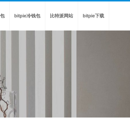
包
bitpie冷钱包
比特派网站
bitpie下载