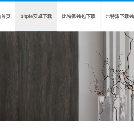
站首页
bitpie安卓下载
比特派钱包下载
比特派下载钱