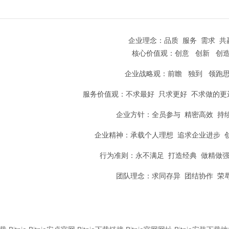
企业理念：品质 服务 需求 共
核心价值观：创意 创新 创
企业战略观：前瞻 独到 领跑
服务价值观：不求最好 只求更好 不求做的更
企业方针：全员参与 精密高效 持
企业精神：承载个人理想 追求企业进步 
行为准则：永不满足 打造经典 做精做强
团队理念：求同存异 团结协作 荣