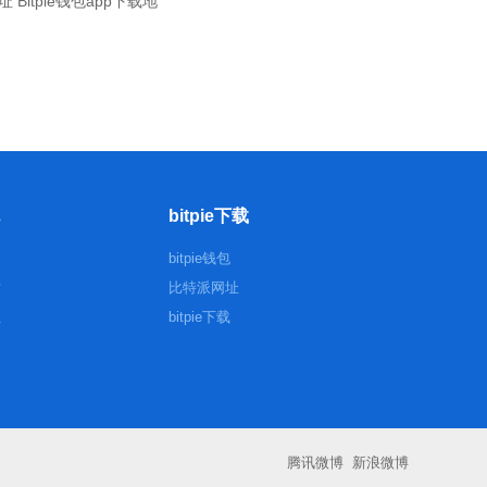
地址
Bitpie钱包app下载地
包
bitpie下载
bitpie钱包
站
比特派网址
址
bitpie下载
腾讯微博
新浪微博