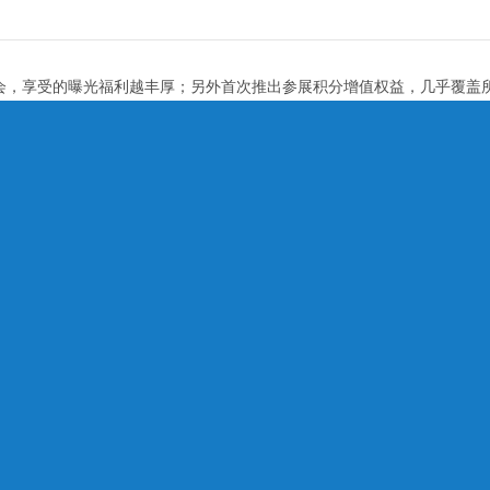
酒会，享受的曝光福利越丰厚；另外首次推出参展积分增值权益，几乎覆盖