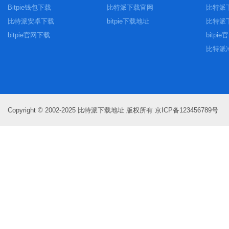
Bitpie钱包下载
比特派下载官网
比特派
比特派安卓下载
bitpie下载地址
比特派
bitpie官网下载
bitpi
比特派
Copyright © 2002-2025 比特派下载地址 版权所有 京ICP备123456789号