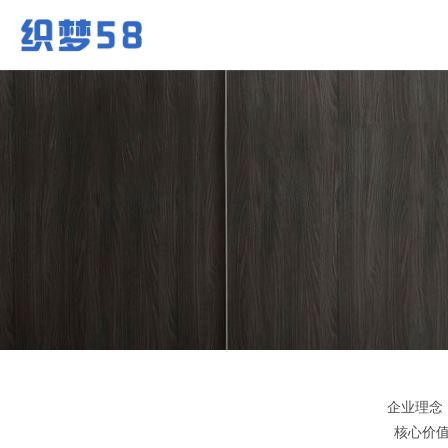
企业理念
核心价