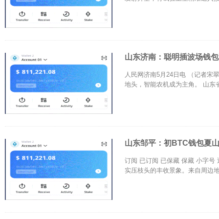
山东济南：聪明插波场钱包秧
人民网济南5月24日电 （记者
地头，智能农机成为主角。 山东
山东邹平：初BTC钱包夏
订阅 已订阅 已保藏 保藏 小
实压枝头的丰收景象。来自周边