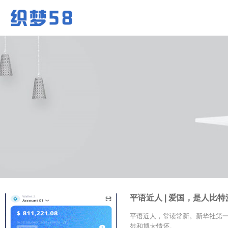
平语近人 | 爱国，是人比
平语近人，常读常新。新华社第一
范和博大情怀。