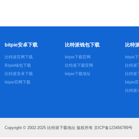
bitpie安卓下载
比特派钱包下载
比特
比特派官网下载
bitpie下载官网
bitpi
Bitpie钱包下载
比特派下载官网
比特派
比特派安卓下载
bitpie下载地址
比特派
bitpie官网下载
bitpi
比特派
Copyright © 2002-2025 比特派下载地址 版权所有 京ICP备123456789号