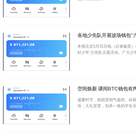
各地少先队开展波场钱包“
本报北京5月31日电（记者杨昊
好少年”少先队主题活动。广大少
空间焕新 课间BTC钱包有
盛夏时节，校园里朝气盎然。崭
语；大礼堂里，别具一格的学生